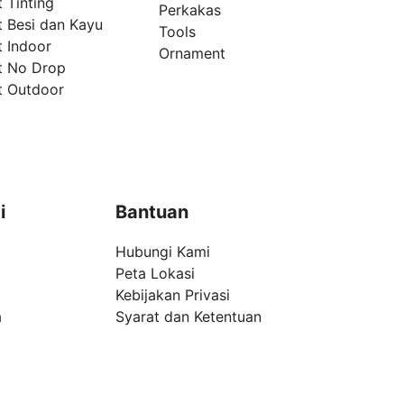
 Tinting
Perkakas
t Besi dan Kayu
Tools
t Indoor
Ornament
t No Drop
t Outdoor
i
Bantuan
Hubungi Kami
Peta Lokasi
Kebijakan Privasi
a
Syarat dan Ketentuan