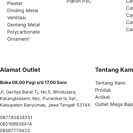
Plafon PVC
Cat
Plester
Ca
Dinding Metal
Ca
Ventilasi
Ca
Genteng Metal
Ca
Polycarbonate
Ornament
Alamat Outlet
Tentang Kam
Buka 08.00 Pagi s/d 17.00 Sore
Tentang Kami
Produk
Jl. Gerilya Barat Tj. No.5, Windusara,
Artikel
Karangklesem, Kec. Purwokerto Sel.,
Outlet Mega Baj
Kabupaten Banyumas, Jawa Tengah 53144
087783838351
082169938474
08567770423