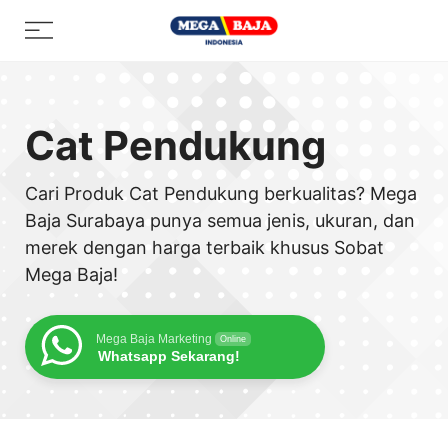
Skip
Menu
to
content
Cat Pendukung
Cari Produk Cat Pendukung berkualitas? Mega
Baja Surabaya punya semua jenis, ukuran, dan
merek dengan harga terbaik khusus Sobat
Mega Baja!
Mega Baja Marketing
Online
Whatsapp Sekarang!