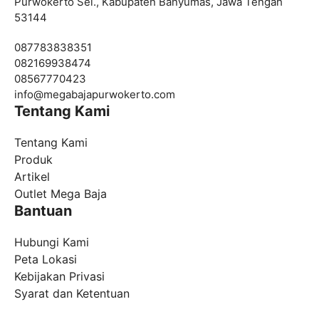
Purwokerto Sel., Kabupaten Banyumas, Jawa Tengah
53144
087783838351
082169938474
08567770423
info@
megabajapurwokerto.com
Tentang Kami
Tentang Kami
Produk
Artikel
Outlet Mega Baja
Bantuan
Hubungi Kami
Peta Lokasi
Kebijakan Privasi
Syarat dan Ketentuan