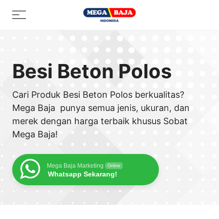
Skip
Menu
to
content
Besi Beton Polos
Cari Produk Besi Beton Polos berkualitas?
Mega Baja punya semua jenis, ukuran, dan
merek dengan harga terbaik khusus Sobat
Mega Baja!
Mega Baja Marketing
Online
Whatsapp Sekarang!