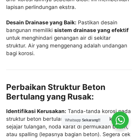
lapisan perlindungan ekstra.
Desain Drainase yang Baik:
Pastikan desain
bangunan memiliki
sistem drainase yang efektif
untuk menghindari genangan air di sekitar
struktur. Air yang menggenang adalah undangan
bagi korosi.
Perbaikan Struktur Beton
Bertulang yang Rusak:
Identifikasi Kerusakan:
Tanda-tanda korosi pada
struktur beton bertulang bisa berupa retakan
Whatsapp
Sekarang!!
sejajar tulangan, noda karat di permukaan beton,
atau spalling (lepasnya bagian beton). Segera cek