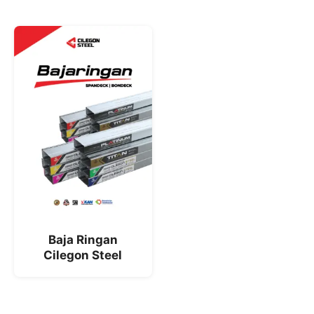
Baja Ringan
Cilegon Steel