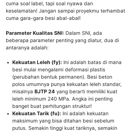
cuma soal label, tapi soal nyawa dan
keselamatan! Jangan sampai proyekmu terhambat
cuma gara-gara besi abal-abal!
Parameter Kualitas SNI:
Dalam SNI, ada
beberapa parameter penting yang diatur, dua di
antaranya adalah:
Kekuatan Leleh (fy):
Ini adalah batas di mana
besi mulai mengalami deformasi plastis
(perubahan bentuk permanen). Besi beton
polos umumnya punya kekuatan leleh standar,
misalnya
BJTP 24
yang berarti memiliki kuat
leleh minimum 240 MPa. Angka ini penting
banget buat perhitungan struktur!
Kekuatan Tarik (fu):
Ini adalah kekuatan
maksimum yang bisa ditahan besi sebelum
putus. Semakin tinggi kuat tariknya, semakin