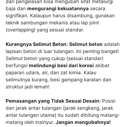
dari pengelasan bisa mengubah sifat metalurgi
baja dan
mengurangi kekuatannya
secara
signifikan. Kalaupun harus disambung, gunakan
teknik sambungan mekanis atau lap joint
(overlapping) yang sesuai standar.
Kurangnya Selimut Beton:
Selimut beton
adalah
lapisan beton di luar tulangan. Ini penting banget!
Selimut beton yang cukup (sesuai standar)
berfungsi
melindungi besi dari korosi
akibat
paparan udara, air, dan zat kimia. Kalau
selimutnya kurang, besi gampang karatan dan
struktur jadi lemah!
Pemasangan yang Tidak Sesuai Desain:
Posisi
dan jarak antar tulangan (jarak sengkang, jarak
antar tulangan utama) itu sudah dihitung matang-
matang oleh insinyur.
Jangan mengubahnya!