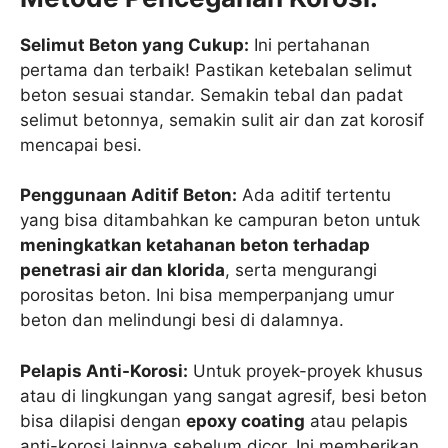
Selimut Beton yang Cukup:
Ini pertahanan
pertama dan terbaik! Pastikan ketebalan selimut
beton sesuai standar. Semakin tebal dan padat
selimut betonnya, semakin sulit air dan zat korosif
mencapai besi.
Penggunaan Aditif Beton:
Ada aditif tertentu
yang bisa ditambahkan ke campuran beton untuk
meningkatkan ketahanan beton terhadap
penetrasi air dan klorida
, serta mengurangi
porositas beton. Ini bisa memperpanjang umur
beton dan melindungi besi di dalamnya.
Pelapis Anti-Korosi:
Untuk proyek-proyek khusus
atau di lingkungan yang sangat agresif, besi beton
bisa dilapisi dengan
epoxy coating
atau pelapis
anti-korosi lainnya sebelum dicor. Ini memberikan