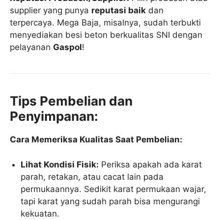
supplier yang punya
reputasi baik
dan
terpercaya. Mega Baja, misalnya, sudah terbukti
menyediakan besi beton berkualitas SNI dengan
pelayanan
Gaspol
!
Tips Pembelian dan
Penyimpanan:
Cara Memeriksa Kualitas Saat Pembelian:
Lihat Kondisi Fisik:
Periksa apakah ada karat
parah, retakan, atau cacat lain pada
permukaannya. Sedikit karat permukaan wajar,
tapi karat yang sudah parah bisa mengurangi
kekuatan.