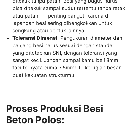
ditekuk tanpa patah. Besi yang bagus harus
bisa ditekuk sampai sudut tertentu tanpa retak
atau patah. Ini penting banget, karena di
lapangan besi sering dibengkokkan untuk
sengkang atau bentuk lainnya.
Toleransi Dimensi:
Pengukuran diameter dan
panjang besi harus sesuai dengan standar
yang ditetapkan SNI, dengan toleransi yang
sangat kecil. Jangan sampai kamu beli 8mm
tapi ternyata cuma 7.5mm! Itu kerugian besar
buat kekuatan strukturmu.
Proses Produksi Besi
Beton Polos: