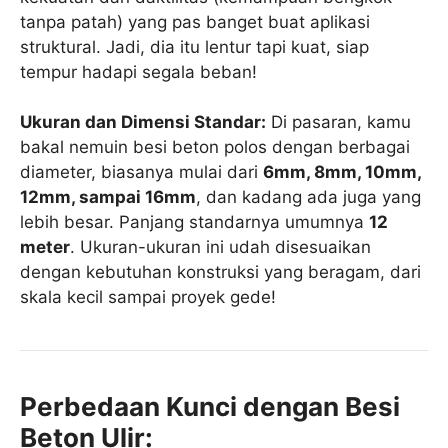
tanpa patah) yang pas banget buat aplikasi
struktural. Jadi, dia itu lentur tapi kuat, siap
tempur hadapi segala beban!
Ukuran dan Dimensi Standar:
Di pasaran, kamu
bakal nemuin besi beton polos dengan berbagai
diameter, biasanya mulai dari
6mm, 8mm, 10mm,
12mm, sampai 16mm
, dan kadang ada juga yang
lebih besar. Panjang standarnya umumnya
12
meter
. Ukuran-ukuran ini udah disesuaikan
dengan kebutuhan konstruksi yang beragam, dari
skala kecil sampai proyek gede!
Perbedaan Kunci dengan Besi
Beton Ulir: