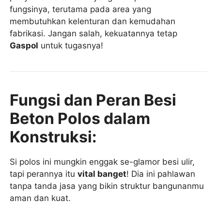
fungsinya, terutama pada area yang
membutuhkan kelenturan dan kemudahan
fabrikasi. Jangan salah, kekuatannya tetap
Gaspol
untuk tugasnya!
Fungsi dan Peran Besi
Beton Polos dalam
Konstruksi:
Si polos ini mungkin enggak se-glamor besi ulir,
tapi perannya itu
vital banget
! Dia ini pahlawan
tanpa tanda jasa yang bikin struktur bangunanmu
aman dan kuat.