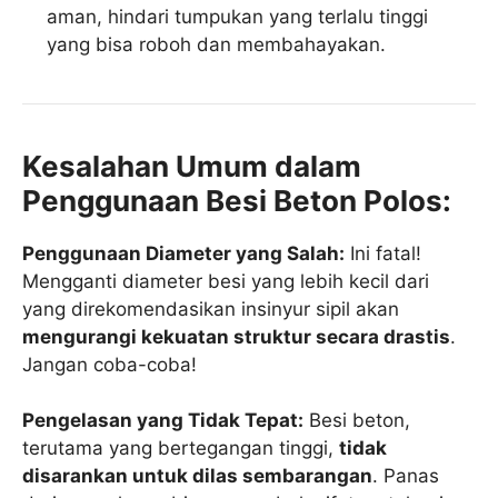
aman, hindari tumpukan yang terlalu tinggi
yang bisa roboh dan membahayakan.
Kesalahan Umum dalam
Penggunaan Besi Beton Polos:
Penggunaan Diameter yang Salah:
Ini fatal!
Mengganti diameter besi yang lebih kecil dari
yang direkomendasikan insinyur sipil akan
mengurangi kekuatan struktur secara drastis
.
Jangan coba-coba!
Pengelasan yang Tidak Tepat:
Besi beton,
terutama yang bertegangan tinggi,
tidak
disarankan untuk dilas sembarangan
. Panas