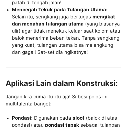
patah di tengah jalan!
Mencegah Tekuk pada Tulangan Utama:
Selain itu, sengkang juga bertugas
mengikat
dan menahan tulangan utama
(yang biasanya
ulir) agar tidak menekuk keluar saat kolom atau
balok menerima beban tekan. Tanpa sengkang
yang kuat, tulangan utama bisa melengkung
dan gagal! Sat-set dia ngikatnya!
Aplikasi Lain dalam Konstruksi:
Jangan kira cuma itu-itu aja! Si besi polos ini
multitalenta banget:
Pondasi:
Digunakan pada
sloof
(balok di atas
pondasi) atau
pondasi tapak
sebagai tulangan