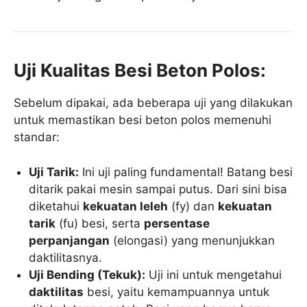
Uji Kualitas Besi Beton Polos:
Sebelum dipakai, ada beberapa uji yang dilakukan
untuk memastikan besi beton polos memenuhi
standar:
Uji Tarik:
Ini uji paling fundamental! Batang besi
ditarik pakai mesin sampai putus. Dari sini bisa
diketahui
kekuatan leleh
(
f
y
) dan
kekuatan
tarik
(
f
u
) besi, serta
persentase
perpanjangan
(elongasi) yang menunjukkan
daktilitasnya.
Uji Bending (Tekuk):
Uji ini untuk mengetahui
daktilitas
besi, yaitu kemampuannya untuk