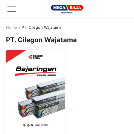
Skip
Menu
to
content
Home
»
PT. Cilegon Wajatama
PT. Cilegon Wajatama